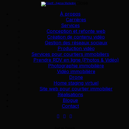
Close
Skip to content
Skip to sidebar
Skip to footer
À propos
Carrières
Services
Conception et refonte web
Création de contenu vidéo
La vidéo immobilière : Un incontournable en
Gestion des réseaux sociaux
2025-2026
Production vidéo
Services pour courtiers immobiliers
Le marché immobilier a énormément évolué au cours
Prendre RDV en ligne (Photos & Vidéo)
des dernières années. Les acheteurs ne se contentent
Photographie immobilière
plus de quelques photos et d’une brève description : ils
Vidéo immobilière
veulent vivre l’expérience avant…
Drone
Home staging virtuel
Read More
Site web pour courtier immobilier
Réalisations
Blogue
Contact
Améliorer les performances de votre site web
avec WordPress
Un site web performant est essentiel pour offrir une
Get in Touch