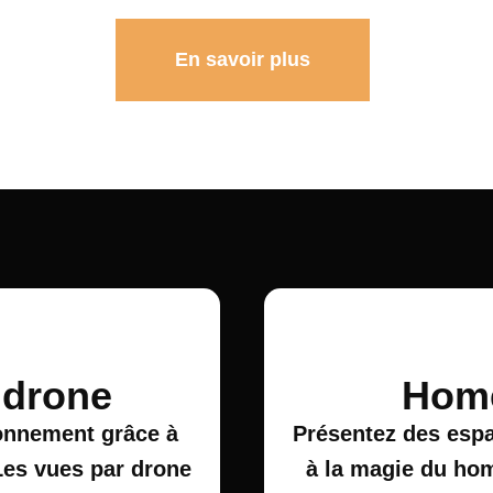
En savoir plus
 drone
Home
ronnement grâce à
Présentez des espa
Les vues par drone
à la magie du hom