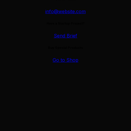
info@website.com
Have a Startup Project?
Send Brief
omotion exclusive pour courtiers immobili
Buy Special Products
Go to Shop
dans la région de Montréal, Laval,
Rive-Nord et Rive-Sud.
Réservez un
 photos + vidéo immob
vez gratuitement la prise de mesures et pl