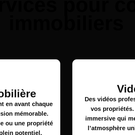
rvices pour co
immobiliers
Vid
bilière
Des vidéos profes
nt en avant chaque
vos propriétés.
ession mémorable.
immersive qui met
e ou une propriété
l’atmosphère uni
plein potentiel.