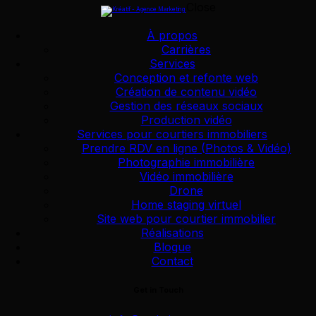
Close
Skip to content
Skip to footer
À propos
Carrières
Services
À propos
Conception et refonte web
Carrières
Création de contenu vidéo
Services
Gestion des réseaux sociaux
Conception et refonte web
Production vidéo
Création de contenu vidéo
Services pour courtiers immobiliers
Prendre RDV en ligne (Photos & Vidéo)
Gestion des réseaux sociaux
Photographie immobilière
Production vidéo
Vidéo immobilière
Services pour courtiers immobiliers
Drone
Prendre RDV en ligne (Photos & Vidéo)
Home staging virtuel
Photographie immobilière
Site web pour courtier immobilier
Vidéo immobilière
Réalisations
Drone
Blogue
Home staging virtuel
Contact
Site web pour courtier immobilier
Réalisations
Get in Touch
Blogue