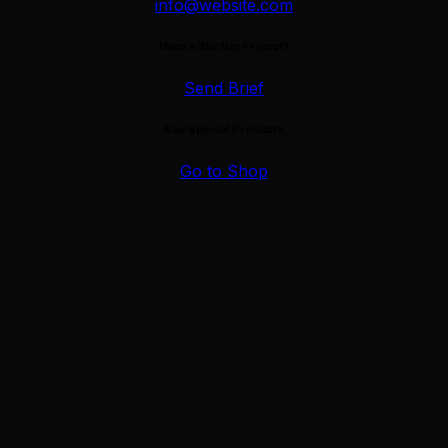
info@website.com
Contact
Have a Startup Project?
0 items
-
0.00$
0
Send Brief
514 360-9520
Buy Special Products
Go to Shop
0 items
-
0.00$
0
Trucs et astuces
19 novembre 2025
Les avantages du home staging virtuel pour vendre
plus rapidement
Facebook
Instagram
Linkedin
Youtube
Coordonnées