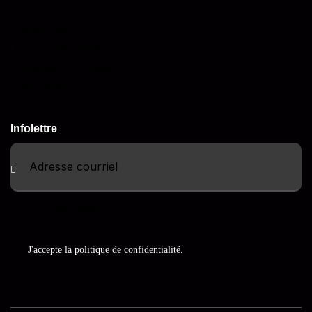
Accueil
Portail client
Boutique d'impression
Demande de soumission
Nous joindre
Infolettre
Inscription
J'accepte la
politique de confidentialité
.