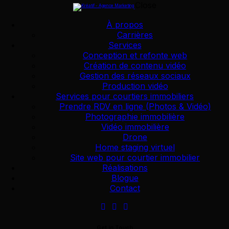
Close
Skip to content
Skip to footer
À propos
Carrières
Services
Conception et refonte web
Création de contenu
,
Marketing
,
Trucs et astuces
14 janvier 2026
Création de contenu vidéo
Gestion des réseaux sociaux
Pourquoi les vidéos verticales dominent le marketing
Production vidéo
en 2025-2026
Services pour courtiers immobiliers
Prendre RDV en ligne (Photos & Vidéo)
Photographie immobilière
Vidéo immobilière
Création de contenu
,
Marketing
,
Trucs et astuces
31 décembre
2025
Drone
Home staging virtuel
Comment mesurer le vrai retour sur investissement
Site web pour courtier immobilier
de vos réseaux sociaux
Réalisations
Blogue
Contact
Création de contenu
,
Marketing
,
Trucs et astuces
17 décembre
2025
Get in Touch