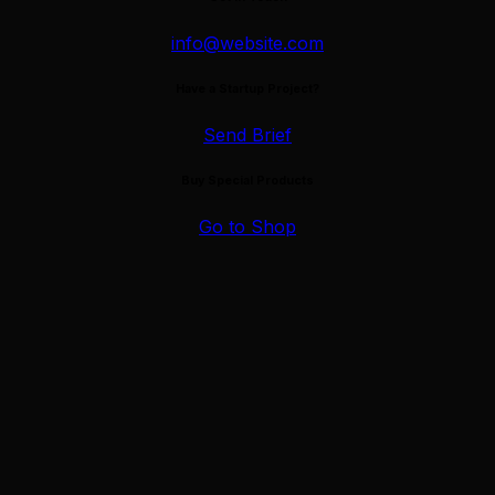
Les types de publications qui génèrent le plus
d’engagement au Québec en 2025-2026
info@website.com
Have a Startup Project?
Marketing
,
Trucs et astuces
11 décembre 2025
Send Brief
Comment fonctionne l’algorithme Facebook en 2026 ?
Guide complet pour les entreprises au Québec
Buy Special Products
Go to Shop
Création de contenu
,
Marketing
,
Trucs et astuces
3 décembre
2025
Pourquoi votre site web doit être au coeur de votre
stratégie marketing
Création de contenu
,
Marketing
,
Trucs et astuces
5 novembre
2025
Logo professionnel : investissement ou dépense ?